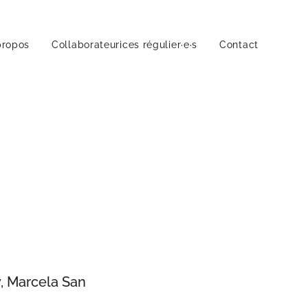
propos
Collaborateurices régulier·e·s
Contact
y, Marcela San