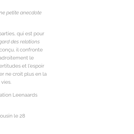
ne petite anecdote
parties, qui est pour
gard des relations
onçu, il confronte
 adroitement le
rtitudes et l'espoir
r ne croit plus en la
 vies.
dation Leenaards
ousin le 28