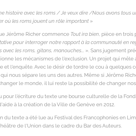
e histoire avec les roms / Je veux dire /Nous avons tous u
er où les roms jouent un rôle important
»
 que Jérôme Richer commence
Tout ira bien
, pièce en trois 
tative pour interroger notre rapport à la communauté en re
 avec les roms, gitans, manouches...
». Sans jugement préc
tionne les mécanismes de l'exclusion. Un projet qui mêle
et l'enquête. Avec le désir de tordre le cou à quelques ce
e qui nous sépare les uns des autres. Même si Jérôme Riche
changer le monde, il lui reste la possibilité de changer nos
 pour l'écriture du texte une bourse culturelle de la Fon
'aide à la création de la Ville de Genève en 2012.
 du texte a été lue au Festival des Francophonies en Lim
éâtre de l'Union dans le cadre du Bar des Auteurs.