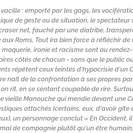
vacille : emporté par les gags, les vocifératio
ique de geste ou de situation, le spectateur s
craser net, fauché par une diatribe, transper
aux Roms, Tout ira bien force à réfléchir de
 moquerie, ironie et racisme sont au rendez-
 pires côtés de chacun - sans que le public o
s répètent ceux teintés d'hypocrisie d'un 
ire naît de la confrontation à ses propres p
 on rit, en se sentant coupable de rire. Surto
e vieille Manouche qui mendie devant une Coop
iques attachés (certains, eux, d'avoir gîte e
ux), un personnage conclut « En Occident, il e
imal de compagnie plutôt qu'un être humain.