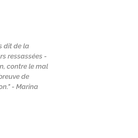
 dit de la
urs ressassées -
en, contre le mal
abreuve de
on." - Marina