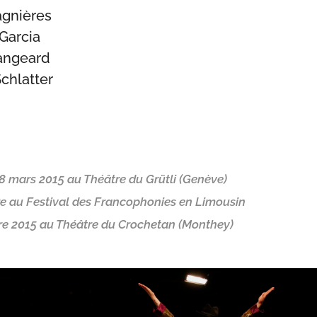
agnières
Garcia
Dangeard
chlatter
 8 mars 2015 au Théâtre du Grütli (Genève)
re au Festival des Francophonies en Limousin
re 2015 au Théâtre du Crochetan (Monthey)