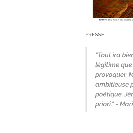
PRESSE
"Tout ira bie
légitime que
provoquer. M
ambitieuse p
poétique, Jé
priori." - M