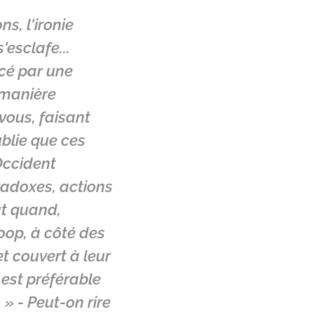
ns, l'ironie
'esclafe...
cé par une
 manière
vous, faisant
ublie que ces
Occident
aradoxes, actions
ut quand,
, à côté des
t couvert à leur
st préférable
 » - Peut-on rire