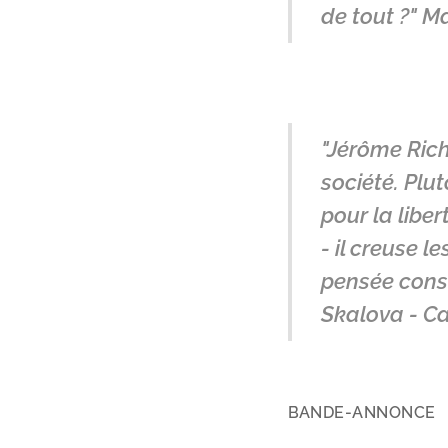
de tout ?" M
"Jérôme Rich
société. Plu
pour la liber
- il creuse 
pensée conse
Skalova - C
BANDE-ANNONCE