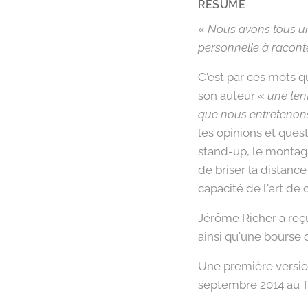
RÉSUMÉ
«
Nous avons tous un
personnelle à racont
C'est par ces mots
son auteur «
une ten
que nous entretenons
les opinions et ques
stand-up, le montage 
de briser la distanc
capacité de l'art de 
Jérôme Richer a reçu
ainsi qu'une bourse d
Une première version
septembre 2014 au Th